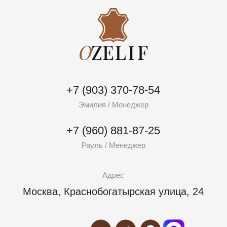
Москва, Краснобогатырская улица, 24
Каталог
Информация
Одежная
Швейное производство
Дубленочная
Оптовикам
Галантерейная
Доставка | Оплата
Обувная
О компании
Замша
Фурнитура
ИП Касумов Элхан Низамхан Оглы
ИНН: 165720549002
ОГРНИП: 313500136000026