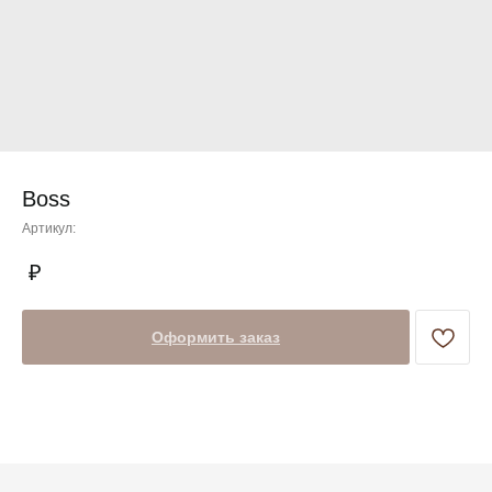
Boss
Артикул:
Оформить заказ
+7 (903) 370-78-54
Эмилия / Менеджер
+7 (960) 881-87-25
Рауль / Менеджер
Адрес