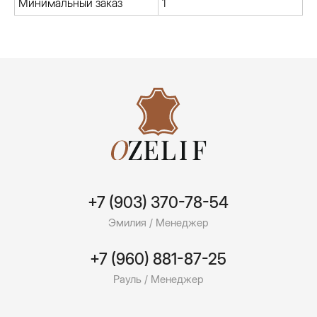
Минимальный заказ
1
+7 (960) 881-87-25
Рауль / Менеджер
Адрес
Москва, Краснобогатырская улица, 24
Каталог
Информация
Одежная
Швейное производство
Дубленочная
Оптовикам
Галантерейная
Доставка | Оплата
Обувная
О компании
Замша
Фурнитура