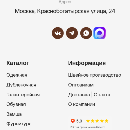
ИП Касумов Элхан Низамхан Оглы
ИНН: 165720549002
ОГРНИП: 313500136000026
Политика конфиденциальности
Разработкa Y-S
©2015-2026 OZELIF. All rights reserved.