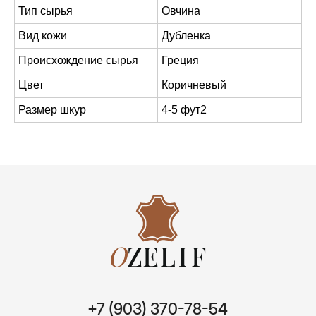
Тип сырья
Овчина
Вид кожи
Дубленка
+7 (903) 370-78-54
Эмилия / Менеджер
Происхождение сырья
Греция
+7 (960) 881-87-25
Цвет
Коричневый
Рауль / Менеджер
Размер шкур
4-5 фут2
Адрес
Москва, Краснобогатырская улица, 24
Каталог
Информация
Одежная
Швейное производство
Дубленочная
Оптовикам
Галантерейная
Доставка | Оплата
Обувная
О компании