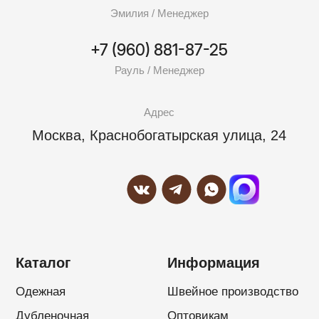
Замша
Фурнитура
ИП Касумов Элхан Низамхан Оглы
ИНН: 165720549002
ОГРНИП: 313500136000026
Политика конфиденциальности
Разработкa Y-S
©2015-2026 OZELIF. All rights reserved.