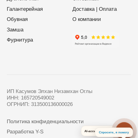
AI-ассистент 24/7
Спросите, я помогу