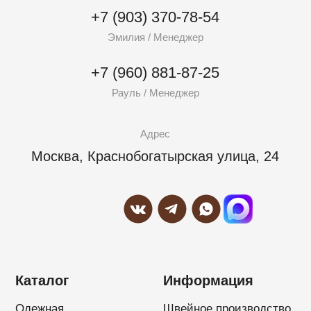
Обувная
О компании
Замша
Фурнитура
ИП Касумов Элхан Низамхан Оглы
ИНН: 165720549002
ОГРНИП: 313500136000026
Политика конфиденциальности
Разработкa Y-S
©2015-2026 OZELIF. All rights reserved.