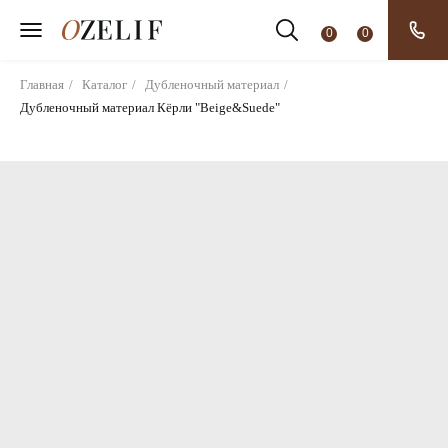
0
0
Главная
/
Каталог
/
Дубленочный материал
/
Дубленочный материал Кёрли "Beige&Suede"