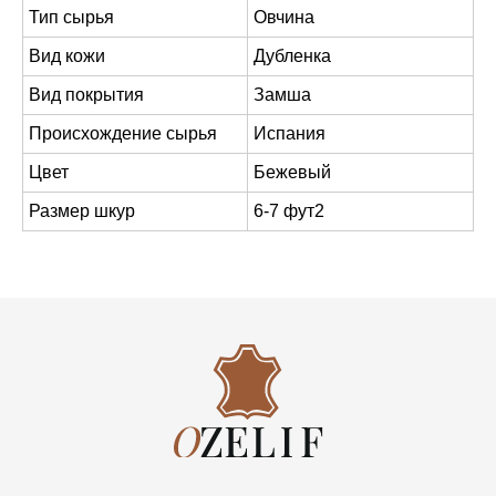
Тип сырья
Овчина
Вид кожи
Дубленка
+7 (903) 370-78-54
Вид покрытия
Замша
Эмилия / Менеджер
Происхождение сырья
Испания
+7 (960) 881-87-25
Цвет
Бежевый
Рауль / Менеджер
Размер шкур
6-7 фут2
Адрес
Москва, Краснобогатырская улица, 24
Каталог
Информация
Одежная
Швейное производство
Дубленочная
Оптовикам
Галантерейная
Доставка | Оплата